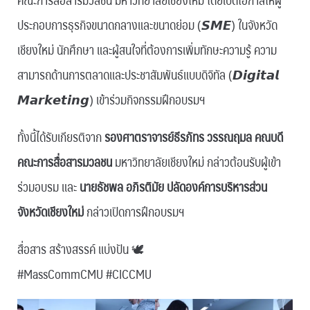
ประกอบการธุรกิจขนาดกลางและขนาดย่อม (𝙎𝙈𝙀) ในจังหวัด
เชียงใหม่ นักศึกษา และผู้สนใจที่ต้องการเพิ่มทักษะความรู้ ความ
สามารถด้านการตลาดและประชาสัมพันธ์แบบดิจิทัล (𝘿𝙞𝙜𝙞𝙩𝙖𝙡
𝙈𝙖𝙧𝙠𝙚𝙩𝙞𝙣𝙜) เข้าร่วมกิจกรรมฝึกอบรมฯ
ทั้งนี้ได้รับเกียรติจาก
รองศาตราจารย์ธีรภัทร วรรณฤมล คณบดี
คณะการสื่อสารมวลชน
มหาวิทยาลัยเชียงใหม่ กล่าวต้อนรับผู้เข้า
ร่วมอบรม และ
นายธัชพล อภิรติมัย ปลัดองค์การบริหารส่วน
จังหวัดเชียงใหม่
กล่าวเปิดการฝึกอบรมฯ
สื่อสาร สร้างสรรค์ แบ่งปัน 🕊
#MassCommCMU #CICCMU