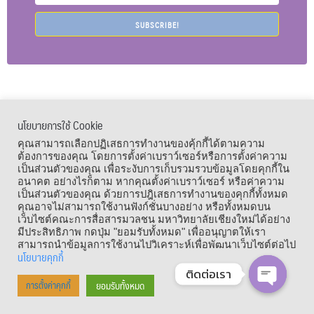
SUBSCRIBE!
นโยบายการใช้ Cookie
เมนูลัด
คุณสามารถเลือกปฏิเสธการทำงานของคุ้กกี้ได้ตามความ
ต้องการของคุณ โดยการตั้งค่าเบราว์เซอร์หรือการตั้งค่าความ
เป็นส่วนตัวของคุณ เพื่อระงับการเก็บรวมรวบข้อมูลโดยคุกกี้ใน
อนาคต อย่างไรก็ตาม หากคุณตั้งค่าเบราว์เซอร์ หรือค่าความ
เป็นส่วนตัวของคุณ ด้วยการปฎิเสธการทำงานของคุกกี้ทั้งหมด
คุณอาจไม่สามารถใช้งานฟังก์ชั่นบางอย่าง หรือทั้งหมดบน
เว็บไซต์คณะการสื่อสารมวลชน มหาวิทยาลัยเชียงใหม่ได้อย่าง
มีประสิทธิภาพ กดปุ่ม "ยอมรับทั้งหมด" เพื่ออนุญาตให้เรา
สามารถนำข้อมูลการใช้งานไปวิเคราะห์เพื่อพัฒนาเว็บไซต์ต่อไป
นโยบายคุกกี้
ติดต่อเรา
Copyright © 1964 – 2021 Faculty of Mass Communication, Chiang Mai
ยอมรับทั้งหมด
การตั้งค่าคุกกี้
OPEN CHA
University. All Rights Reserved.