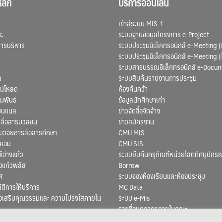
ลัก
บริการออนไลน์
เข้าสู่ระบบ MIS-1
ณะ
ระบบฐานข้อมูลโครงการ e-Project
การบริหาร
ระบบประชุมอิเล็กทรอนิกส์ e-Meeting (
ระบบประชุมอิเล็กทรอนิกส์ e-Meeting (
ระบบสารบรรณอิเล็กทรอนิกส์ e-Docu
ก
ระบบสืบค้นรายงานการประชุม
น์โหลด
ห้องค้นคว้า
มพันธ์
ข้อมูลนักศึกษาเก่า
ชนแนล
ข่าวจัดซื้อจัดจ้าง
สื่อสารมวลชน
ข่าวสมัครงาน
ิจัยการสื่อสารศึกษา
CMU MIS
สคอม
CMU SIS
์อ่างแก้ว
ระบบยืมคืนครุภัณฑ์หน่วยโสตทัศนูปกรณ
งแก้วพลัส
Borrow
ศ
ระบบจองห้องเรียนและห้องประชุม
ถิติการให้บริการ
MC Data
งเสริมคุณธรรมและ ความโปร่งใสภายใน
ระบบ e-Mis
รายชื่อบุคลากรภายในคณะ