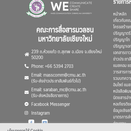
รายการห
หน้าหลัก
เกี่ยวกับค
โครงสร้าง
คณะการสื่อสารมวลชน
ปริญญาตรี
มหาวิทยาลัยเชียงใหม่
ปริญญาโท
ปริญญาเอ
239 ถ.ห้วยแก้ว ต.สุเทพ อ.เมือง จ.เชียงใหม่
เอกสารดาว
50200
ข่าวประชาสั
แมสคอม แ
Phone: +66 5394 2703
วารสารการ
Email: masscomm@cmu.ac.th
รวมบทความว
(รับ-ส่งข่าวประชาสัมพันธ์ทั่วไป)
อินไซด์ แม
Email: saraban_mc@cmu.ac.th
หนังสือพิมพ
(รับ-ส่งหนังสือราชการ)
นิตยสารอ่า
หอเกียรติย
Facebook Messenger
ข้อมูลเชิงส
Instagram
มาตรการส่
ส่วนงาน
นโยบายการใช้ Cookie