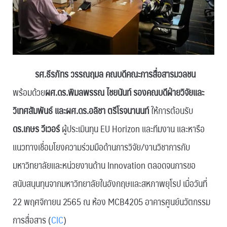
รศ.ธีรภัทร วรรณฤมล คณบดีคณะการสื่อสารมวลชน
พร้อมด้วย
ผศ.ดร.พิมลพรรณ ไชยนันท์ รองคณบดีฝ่ายวิจัยและ
วิเทศสัมพันธ์ และผศ.ดร.อลิชา ตรีโรจนานนท์
ให้การต้อนรับ
ดร.เกษร วีเวอร์
ผู้ประเมินทุน EU Horizon และทีมงาน และหารือ
แนวทางเชื่อมโยงความร่วมมือด้านการวิจัย/งานวิชาการกับ
มหาวิทยาลัยและหน่วยงานด้าน Innovation ตลอดจนการขอ
สนับสนุนทุนจากมหาวิทยาลัยในอังกฤษและสหภาพยุโรป เมื่อวันที่
22 พฤศจิกายน 2565 ณ ห้อง MCB4205 อาคารศูนย์นวัตกรรม
การสื่อสาร (
CIC
)