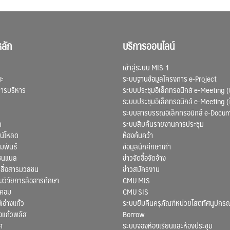
ลัก
บริการออนไลน์
เข้าสู่ระบบ MIS-1
ณะ
ระบบฐานข้อมูลโครงการ e-Project
การบริหาร
ระบบประชุมอิเล็กทรอนิกส์ e-Meeting (
ระบบประชุมอิเล็กทรอนิกส์ e-Meeting (
ระบบสารบรรณอิเล็กทรอนิกส์ e-Docu
ก
ระบบสืบค้นรายงานการประชุม
น์โหลด
ห้องค้นคว้า
มพันธ์
ข้อมูลนักศึกษาเก่า
ชนแนล
ข่าวจัดซื้อจัดจ้าง
สื่อสารมวลชน
ข่าวสมัครงาน
ิจัยการสื่อสารศึกษา
CMU MIS
สคอม
CMU SIS
์อ่างแก้ว
ระบบยืมคืนครุภัณฑ์หน่วยโสตทัศนูปกรณ
งแก้วพลัส
Borrow
ศ
ระบบจองห้องเรียนและห้องประชุม