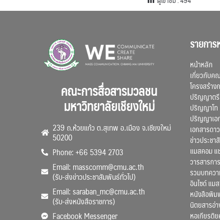
รายการห
หน้าหลัก
เกี่ยวกับค
โครงสร้าง
คณะการสื่อสารมวลชน
ปริญญาตรี
มหาวิทยาลัยเชียงใหม่
ปริญญาโท
ปริญญาเอ
239 ถ.ห้วยแก้ว ต.สุเทพ อ.เมือง จ.เชียงใหม่
เอกสารดาว
50200
ข่าวประชาสั
แมสคอม แ
Phone: +66 5394 2703
วารสารการ
Email: masscomm@cmu.ac.th
รวมบทความว
(รับ-ส่งข่าวประชาสัมพันธ์ทั่วไป)
อินไซด์ แม
Email: saraban_mc@cmu.ac.th
หนังสือพิมพ
(รับ-ส่งหนังสือราชการ)
นิตยสารอ่า
หอเกียรติย
Facebook Messenger