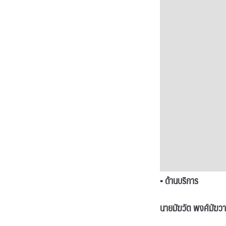
▪
ด้านบริการ
นายมัฆวัต พงศ์มัฆว