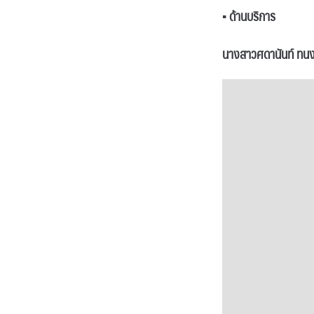
▪
ด้านบริการ
นางสาวศดานันท์ ทนง