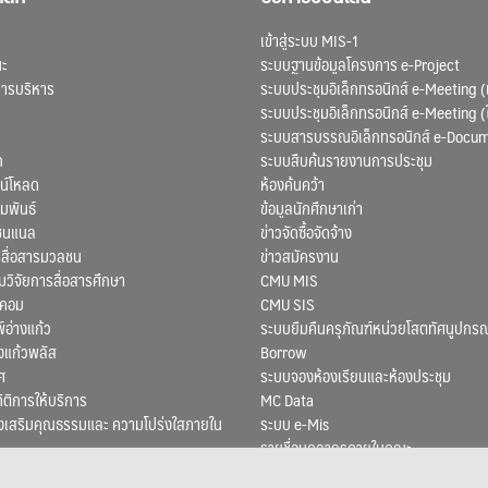
เข้าสู่ระบบ MIS-1
ณะ
ระบบฐานข้อมูลโครงการ e-Project
การบริหาร
ระบบประชุมอิเล็กทรอนิกส์ e-Meeting (
ระบบประชุมอิเล็กทรอนิกส์ e-Meeting (
ระบบสารบรรณอิเล็กทรอนิกส์ e-Docu
ก
ระบบสืบค้นรายงานการประชุม
น์โหลด
ห้องค้นคว้า
มพันธ์
ข้อมูลนักศึกษาเก่า
ชนแนล
ข่าวจัดซื้อจัดจ้าง
สื่อสารมวลชน
ข่าวสมัครงาน
ิจัยการสื่อสารศึกษา
CMU MIS
สคอม
CMU SIS
์อ่างแก้ว
ระบบยืมคืนครุภัณฑ์หน่วยโสตทัศนูปกรณ
งแก้วพลัส
Borrow
ศ
ระบบจองห้องเรียนและห้องประชุม
ถิติการให้บริการ
MC Data
งเสริมคุณธรรมและ ความโปร่งใสภายใน
ระบบ e-Mis
รายชื่อบุคลากรภายในคณะ