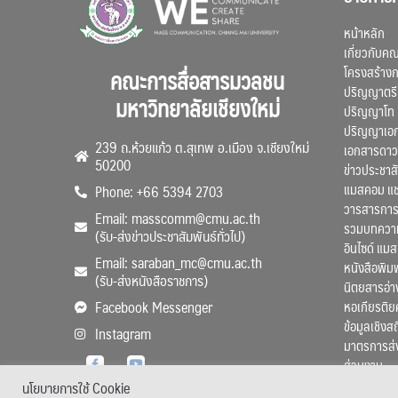
หน้าหลัก
เกี่ยวกับค
โครงสร้าง
คณะการสื่อสารมวลชน
ปริญญาตรี
มหาวิทยาลัยเชียงใหม่
ปริญญาโท
ปริญญาเอ
239 ถ.ห้วยแก้ว ต.สุเทพ อ.เมือง จ.เชียงใหม่
เอกสารดาว
50200
ข่าวประชาสั
แมสคอม แ
Phone: +66 5394 2703
วารสารการ
Email: masscomm@cmu.ac.th
รวมบทความว
(รับ-ส่งข่าวประชาสัมพันธ์ทั่วไป)
อินไซด์ แม
Email: saraban_mc@cmu.ac.th
หนังสือพิมพ
(รับ-ส่งหนังสือราชการ)
นิตยสารอ่า
หอเกียรติย
Facebook Messenger
ข้อมูลเชิงส
Instagram
มาตรการส่
ส่วนงาน
นโยบายการใช้ Cookie