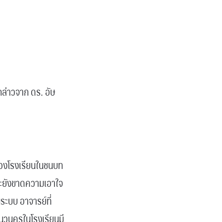
ล่าวจาก ดร. อัษ
พของโรงเรียนในชนบท
จะยังขาดความเอาใจ
ระบบ อาจารย์ที่
ำนวนครูในโรงเรียนมี