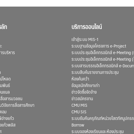
ลัก
บริการออนไลน์
เข้าสู่ระบบ MIS-1
ณะ
ระบบฐานข้อมูลโครงการ e-Project
การบริหาร
ระบบประชุมอิเล็กทรอนิกส์ e-Meeting (
ระบบประชุมอิเล็กทรอนิกส์ e-Meeting (
ระบบสารบรรณอิเล็กทรอนิกส์ e-Docu
ก
ระบบสืบค้นรายงานการประชุม
น์โหลด
ห้องค้นคว้า
มพันธ์
ข้อมูลนักศึกษาเก่า
ชนแนล
ข่าวจัดซื้อจัดจ้าง
สื่อสารมวลชน
ข่าวสมัครงาน
ิจัยการสื่อสารศึกษา
CMU MIS
สคอม
CMU SIS
์อ่างแก้ว
ระบบยืมคืนครุภัณฑ์หน่วยโสตทัศนูปกรณ
งแก้วพลัส
Borrow
ศ
ระบบจองห้องเรียนและห้องประชุม