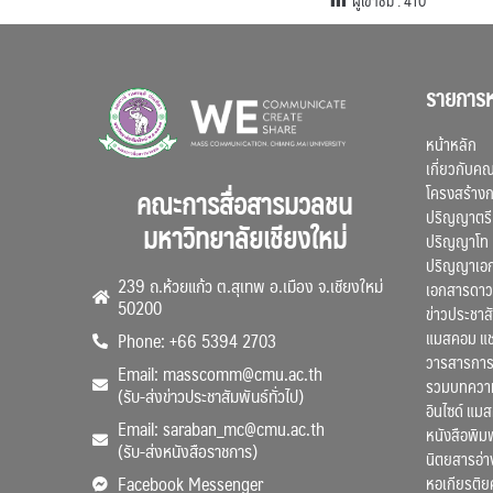
รายการห
หน้าหลัก
เกี่ยวกับค
โครงสร้าง
คณะการสื่อสารมวลชน
ปริญญาตรี
มหาวิทยาลัยเชียงใหม่
ปริญญาโท
ปริญญาเอ
239 ถ.ห้วยแก้ว ต.สุเทพ อ.เมือง จ.เชียงใหม่
เอกสารดาว
50200
ข่าวประชาสั
แมสคอม แ
Phone: +66 5394 2703
วารสารการ
Email: masscomm@cmu.ac.th
รวมบทความว
(รับ-ส่งข่าวประชาสัมพันธ์ทั่วไป)
อินไซด์ แม
Email: saraban_mc@cmu.ac.th
หนังสือพิมพ
(รับ-ส่งหนังสือราชการ)
นิตยสารอ่า
หอเกียรติย
Facebook Messenger